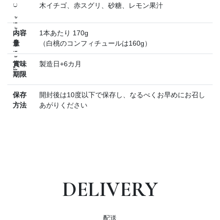
木イチゴ、赤スグリ、砂糖、レモン果汁
内容
1本あたり 170g
量
（白桃のコンフィチュールは160g）
賞味
製造日+6カ月
期限
保存
開封後は10度以下で保存し、なるべくお早めにお召し
方法
あがりください
DELIVERY
配送