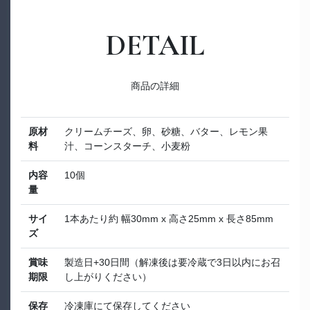
DETAIL
商品の詳細
原材
クリームチーズ、卵、砂糖、バター、レモン果
料
汁、コーンスターチ、小麦粉
内容
10個
量
サイ
1本あたり約 幅30mm x 高さ25mm x 長さ85mm
ズ
賞味
製造日+30日間（解凍後は要冷蔵で3日以内にお召
期限
し上がりください）
保存
冷凍庫にて保存してください